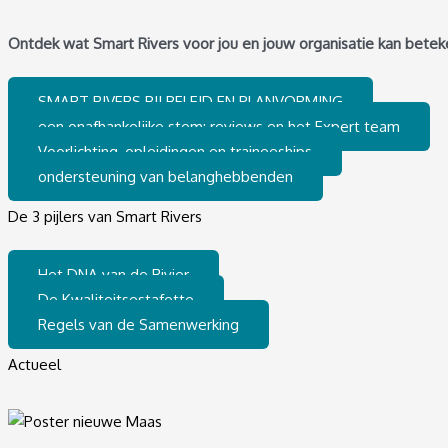
Ontdek wat Smart Rivers voor jou en jouw organisatie kan betek
SMART RIVERS BIJ BELEID EN PLANVORMING
een onafhankelijke stem: reviews en het Expert team
Voorlichting, opleidingen en traineeships
ondersteuning van belanghebbenden
De 3 pijlers van Smart Rivers
Het DNA van de Rivier
De Kwaliteitsestafette
Regels van de Samenwerking
Actueel